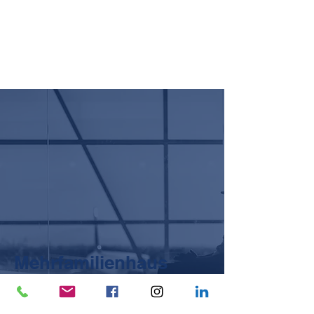
Wohnanlage Alter
Milchhof
Mehrfamilienhaus
Bauschlott