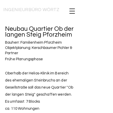
INGENIEURBÜRO WÖRTZ
Neubau Quartier Ob der
langen Steig Pforzheim
Bauherr: Familienheim Pforzheim
Objektplanung: Kerschbaumer Pichler &
Partner
Frühe Planungsphase
Oberhalb der Helios-Klinik im Bereich
des ehemaligen Steinbruchs an der
Gesellstraße soll das neue Quartier "Ob
der langen Steig" geschaffen werden.
Es umfasst: 7 Blocks
ca. 110 Wohnungen